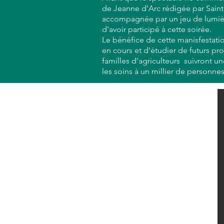
de Jeanne d'Arc rédigée par Saint
accompagnée par un jeu de lumières
d'avoir participé à cette soirée.
Le bénéfice de cette manisfestati
en cours et d'étudier de futurs pro
familles d’agriculteurs suivront u
les soins à un millier de personne