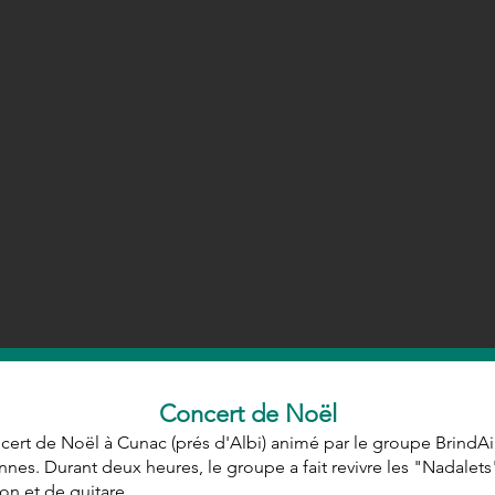
Concert de Noël
ncert de Noël à Cunac (prés d'Albi) animé par le groupe BrindAir
onnes. Durant deux heures, le groupe a fait revivre les "Nadalets
on et de guitare.