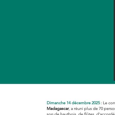
Dimanche 14 décembre 2025
: Le co
Madagascar
, a réuni plus de 70 pers
son de hautbois, de flûtes, d'accordé