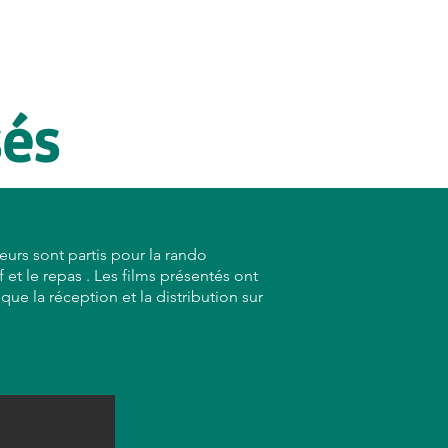
tions
S'engager
Madagascar
sés
urs sont partis pour la rando
 et le repas . Les films présentés ont
ue la réception et la distribution sur