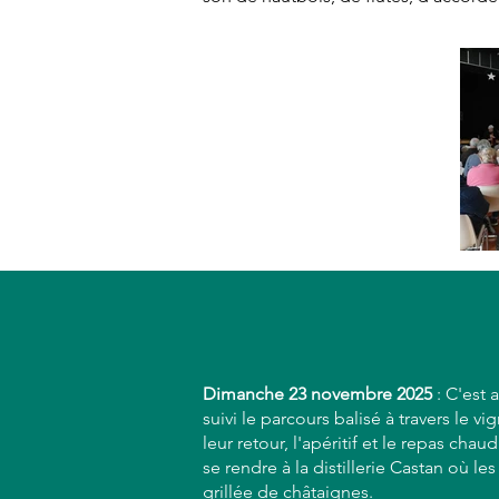
Dimanche 23 novembre 2025
: C'est 
suivi le parcours balisé à travers le v
leur retour, l'apéritif et le repas ch
se rendre à la distillerie Castan où le
grillée de châtaignes.