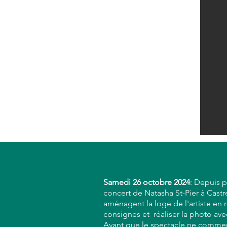
Samedi 26 octobre
2024
: Depuis p
concert de Natasha St-Pier à Castre
aménagent la loge de l'artiste en 
consignes et réaliser la photo ave
Avant que le spectacle ne commenc