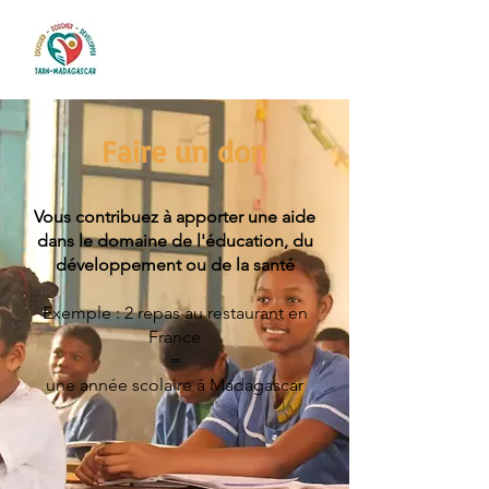
Faire un don
Vous contribuez à apporter une aide
dans le domaine de l'éducation, du
développement ou de la santé
Exemple :
2 repas au restaurant en
France
=
une année scolaire à Madagascar