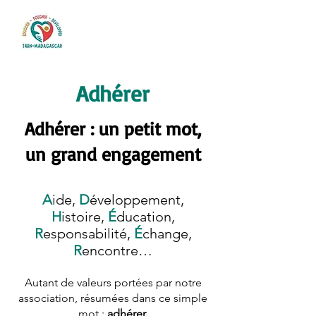
Adhérer
Adhérer : un petit mot,
un grand engagement
A
ide,
D
éveloppement,
H
istoire,
É
ducation,
R
esponsabilité,
É
change,
R
encontre…
Autant de valeurs portées par notre
association, résumées dans ce simple
mot :
adhérer.