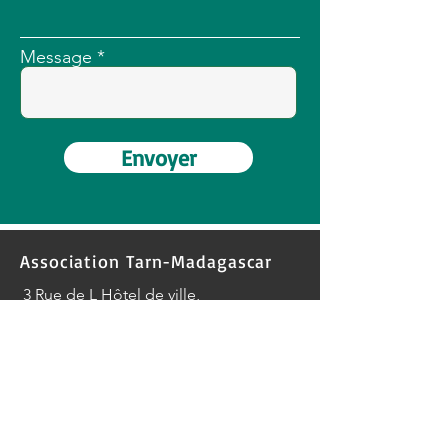
Message
Envoyer
Association Tarn-Madagascar
3 Rue de L Hôtel de ville,
81120 Réalmont
RÉSEAUX SOCIAUX