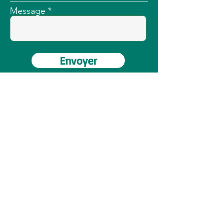
Message
Envoyer
Association Tarn-Madagascar
3 Rue de L Hôtel de ville,
81120 Réalmont
RÉSEAUX SOCIAUX