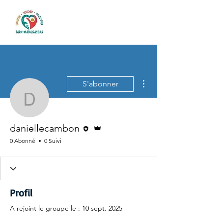
Plus d'actions
S'abonner
daniellecambon
Rédacteur
Administrateur
daniellecambon
0 Abonné
0 Suivi
Profil
A rejoint le groupe le : 10 sept. 2025